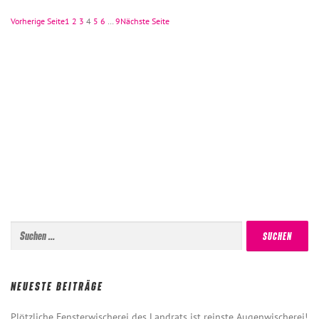
Vorherige Seite
1
2
3
4
5
6
…
9
Nächste Seite
Suchen
nach:
NEUESTE BEITRÄGE
Plötzliche Fensterwischerei des Landrats ist reinste Augenwischerei!