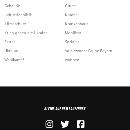
Gebäude
Grüne
Industriepolitik
Kinder
Klimaschutz
Krankenhaus
Krieg gegen die Ukraine
Mobilität
Partei
Soziales
Ukraine
Vorsitzender Grüne Bayern
Wahlkampf
wohnen
BLEIBE AUF DEM LAUFENDEN