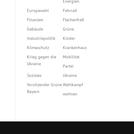
Energien
Europawahl
Fahrrad
Finanzen
Flächenfraß
Gebäude
Grüne
Industriepolitik
Kinder
Klimaschutz
Krankenhaus
Krieg gegen die
Mobilität
Ukraine
Partei
Soziales
Ukraine
Vorsitzender Grüne
Wahlkampf
Bayern
wohnen