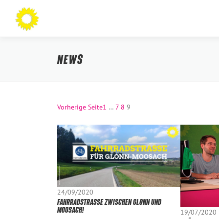
Zum
Inhalt
springen
NEWS
Vorherige Seite
1
…
7
8
9
24/09/2020
FAHRRADSTRASSE ZWISCHEN GLONN UND M
OOSACH!
19/07/2020