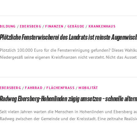
BILDUNG
/
EBERSBERG
/
FINANZEN
/
GEBÄUDE
/
KRANKENHAUS
Plötzliche Fensterwischerei des Landrats ist reinste Augenwisch
Plötzlich 100.000 Euro für die Fensterreinigung gefunden? Dieses Wahlka
Niedergesäß seine eigenen Kreisfinanzen nicht versteht. Nicht das Ausse
EBERSBERG
/
FAHRRAD
/
FLÄCHENFRASS
/
MOBILITÄT
Radweg Ebersberg-Hohenlinden zügig umsetzen – schnelle altern
Seit vielen Jahren warten die Menschen in Hohenlinden und Ebersberg au
Radweg zwischen der Gemeinde und der Kreisstadt. Eine zeitnahe Realis