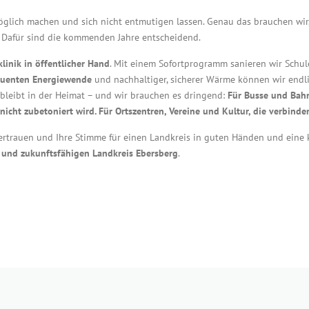
möglich machen und sich nicht entmutigen lassen. Genau das brauchen wir
. Dafür sind die kommenden Jahre entscheidend.
klinik in öffentlicher Hand
. Mit einem Sofortprogramm sanieren wir Schu
uenten Energiewende
und nachhaltiger, sicherer Wärme können wir endlic
 bleibt in der Heimat – und wir brauchen es dringend:
Für Busse und Bahn
nicht zubetoniert wird. Für Ortszentren, Vereine und Kultur, die verbinden.
Vertrauen und Ihre Stimme für einen Landkreis in guten Händen und eine k
 und zukunftsfähigen Landkreis Ebersberg
.