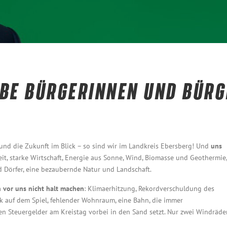
EBE BÜRGERINNEN UND BÜRG
und die Zukunft im Blick – so sind wir im Landkreis Ebersberg! Und
uns
keit, starke Wirtschaft, Energie aus Sonne, Wind, Biomasse und Geothermie,
d Dörfer, eine bezaubernde Natur und Landschaft.
h vor uns nicht halt machen
: Klimaerhitzung, Rekordverschuldung des
ik auf dem Spiel, fehlender Wohnraum, eine Bahn, die immer
nen Steuergelder am Kreistag vorbei in den Sand setzt. Nur zwei Windräde