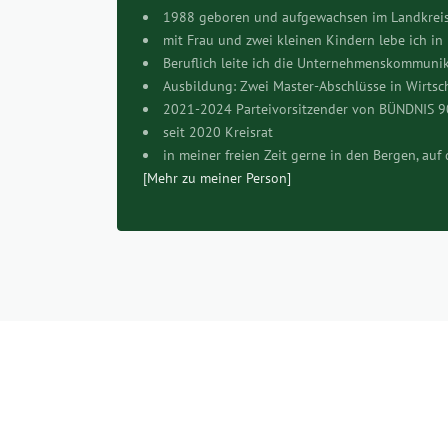
1988 geboren und aufgewachsen im Landkrei
mit Frau und zwei kleinen Kindern lebe ich in
Beruflich leite ich die Unternehmenskommunik
Ausbildung: Zwei Master-Abschlüsse in Wirtsch
2021-2024 Parteivorsitzender von BÜNDNIS 
seit 2020 Kreisrat
in meiner freien Zeit gerne in den Bergen, au
[Mehr zu meiner Person]