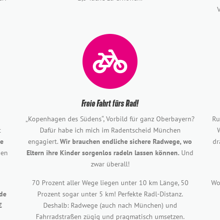
Freie Fahrt fürs Rad!
„Kopenhagen des Südens“, Vorbild für ganz Oberbayern?
Ru
t
Dafür habe ich mich im Radentscheid München
te
engagiert.
Wir brauchen endliche sichere Radwege, wo
dr
gen
Eltern ihre Kinder sorgenlos radeln lassen können.
Und
zwar überall!
70 Prozent aller Wege liegen unter 10 km Länge, 50
Wo
ide
Prozent sogar unter 5 km! Perfekte Radl-Distanz.
€
Deshalb: Radwege (auch nach München) und
Fahrradstraßen zügig und pragmatisch umsetzen.