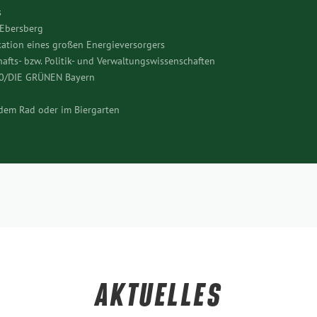
s
 Ebersberg
ation eines großen Energieversorgers
afts- bzw. Politik- und Verwaltungswissenschaften
90/DIE GRÜNEN Bayern
f dem Rad oder im Biergarten
AKTUELLES