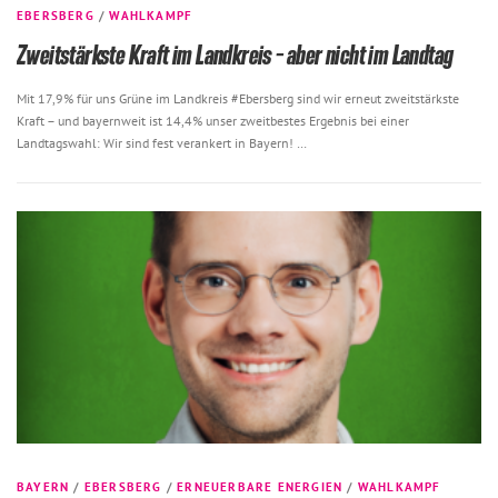
EBERSBERG
/
WAHLKAMPF
Zweitstärkste Kraft im Landkreis – aber nicht im Landtag
Mit 17,9% für uns Grüne im Landkreis #Ebersberg sind wir erneut zweitstärkste
Kraft – und bayernweit ist 14,4% unser zweitbestes Ergebnis bei einer
Landtagswahl: Wir sind fest verankert in Bayern! …
BAYERN
/
EBERSBERG
/
ERNEUERBARE ENERGIEN
/
WAHLKAMPF