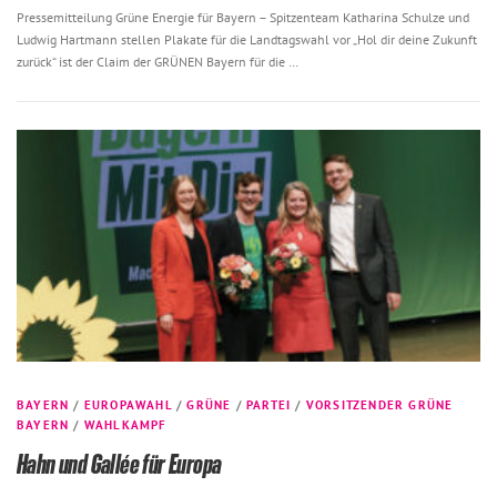
Pressemitteilung Grüne Energie für Bayern – Spitzenteam Katharina Schulze und
Ludwig Hartmann stellen Plakate für die Landtagswahl vor „Hol dir deine Zukunft
zurück“ ist der Claim der GRÜNEN Bayern für die …
BAYERN
/
EUROPAWAHL
/
GRÜNE
/
PARTEI
/
VORSITZENDER GRÜNE
BAYERN
/
WAHLKAMPF
Hahn und Gallée für Europa