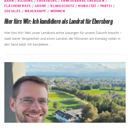
BAHN
/
BILDUNG
/
EBERSBERG
/
ERNEUERBARE ENERGIEN
/
FLÄCHENFRASS
/
GRÜNE
/
KLIMASCHUTZ
/
MOBILITÄT
/
PARTEI
/
SOZIALES
/
WAHLKAMPF
/
WOHNEN
Hier fürs Wir: Ich kandidiere als Landrat für Ebersberg
Hier fürs Wir! Weil unser Landkreis echte Lösungen für unsere Zukunft braucht –
statt leerer Versprechen und einen Landrat, der Millionen am Kreistag vorbei in
den Sand setzt: Ich kandidiere …