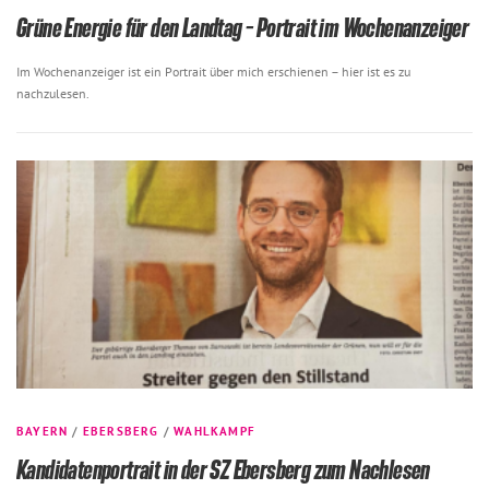
Grüne Energie für den Landtag – Portrait im Wochenanzeiger
Im Wochenanzeiger ist ein Portrait über mich erschienen – hier ist es zu
nachzulesen.
BAYERN
/
EBERSBERG
/
WAHLKAMPF
Kandidatenportrait in der SZ Ebersberg zum Nachlesen