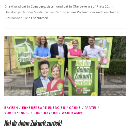
Direktkandidat in Ebersberg, Listenkandidat in Oberbayern auf Platz 12: Im
Ebersberger Teil der Süddeutschen Zeitung ist ein Portrait über mich erschienen.
Hier können Sie es nachlesen.
BAYERN
/
ERNEUERBARE ENERGIEN
/
GRÜNE
/
PARTEI
/
VORSITZENDER GRÜNE BAYERN
/
WAHLKAMPF
Hol dir deine Zukunft zurück!