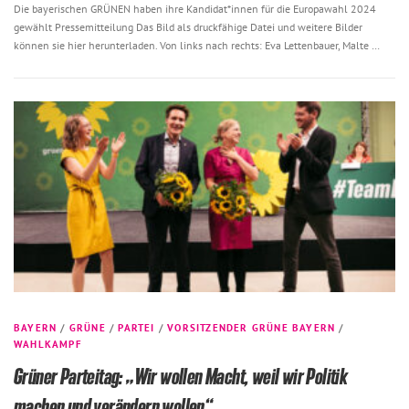
Die bayerischen GRÜNEN haben ihre Kandidat*innen für die Europawahl 2024
gewählt Pressemitteilung Das Bild als druckfähige Datei und weitere Bilder
können sie hier herunterladen. Von links nach rechts: Eva Lettenbauer, Malte …
BAYERN
/
GRÜNE
/
PARTEI
/
VORSITZENDER GRÜNE BAYERN
/
WAHLKAMPF
Grüner Parteitag: „Wir wollen Macht, weil wir Politik
machen und verändern wollen“