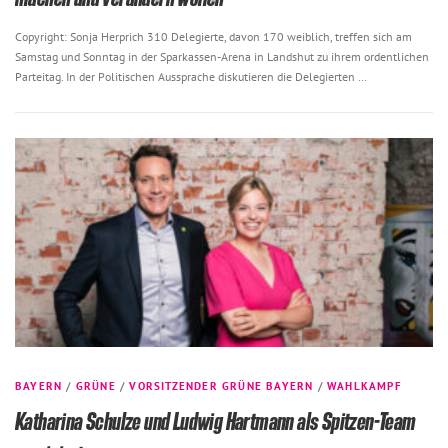
Copyright: Sonja Herprich 310 Delegierte, davon 170 weiblich, treffen sich am
Samstag und Sonntag in der Sparkassen-Arena in Landshut zu ihrem ordentlichen
Parteitag. In der Politischen Aussprache diskutieren die Delegierten …
BAYERN
/
GRÜNE
/
VORSITZENDER GRÜNE BAYERN
/
WAHLKAMPF
Katharina Schulze und Ludwig Hartmann als Spitzen-Team