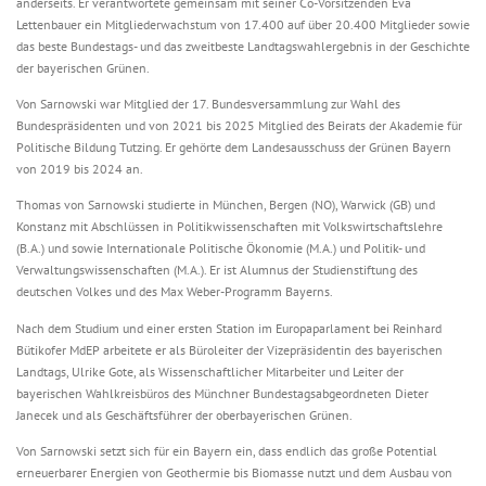
anderseits. Er verantwortete gemeinsam mit seiner Co-Vorsitzenden Eva
Lettenbauer ein Mitgliederwachstum von 17.400 auf über 20.400 Mitglieder sowie
das beste Bundestags- und das zweitbeste Landtagswahlergebnis in der Geschichte
der bayerischen Grünen.
Von Sarnowski war Mitglied der 17. Bundesversammlung zur Wahl des
Bundespräsidenten und von 2021 bis 2025 Mitglied des Beirats der Akademie für
Politische Bildung Tutzing. Er gehörte dem Landesausschuss der Grünen Bayern
von 2019 bis 2024 an.
Thomas von Sarnowski studierte in München, Bergen (NO), Warwick (GB) und
Konstanz mit Abschlüssen in Politikwissenschaften mit Volkswirtschaftslehre
(B.A.) und sowie Internationale Politische Ökonomie (M.A.) und Politik- und
Verwaltungswissenschaften (M.A.). Er ist Alumnus der Studienstiftung des
deutschen Volkes und des Max Weber-Programm Bayerns.
Nach dem Studium und einer ersten Station im Europaparlament bei Reinhard
Bütikofer MdEP arbeitete er als Büroleiter der Vizepräsidentin des bayerischen
Landtags, Ulrike Gote, als Wissenschaftlicher Mitarbeiter und Leiter der
bayerischen Wahlkreisbüros des Münchner Bundestagsabgeordneten Dieter
Janecek und als Geschäftsführer der oberbayerischen Grünen.
Von Sarnowski setzt sich für ein Bayern ein, dass endlich das große Potential
erneuerbarer Energien von Geothermie bis Biomasse nutzt und dem Ausbau von