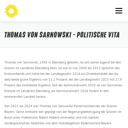
Zum
Inhalt
Menü
springen
AN DIE BÜRGERINNEN UND BÜRGER
THEMEN
THOMAS VON SARNOWSKI – POLITISCHE VITA
ÜBER MICH
AKTUELLES
KONTAKT
Thomas von Sarnowski, 1988 in Ebersberg geboren, ist seit seiner Jugend bei den
Grünen im Landkreis Ebersberg aktiv. So war er von 2008 bis 2012 Sprecher des
Kreisverbands und holte bei der Landtagswahl 2018 als Direktkandidat das bis
dato beste grüne Ergebnis von 21,1 Prozent, bei der Landtagswahl 2023 mit 17,9
Prozent das zweitbeste Ergebnis. Seit der Kommunalwahl 2020 ist von Sarnowski
Kreisrat im Landkreis Ebersberg, zur Kommunalwahl 2026 fordert er den
amtierenden Landrat heraus.
Von 2021 bis 2024 war Thomas von Sarnowski Parteivorsitzender der Grünen
Bayern. Seine Amtszeit war geprägt von der Regierungsbeteiligung der Grünen im
Bund unter Vizekanzler Robert Habeck einerseits, und von starken
landespolitischen Akzenten wie dem Volksbegehren Radentscheid Bayern