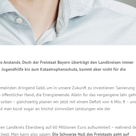
des Anstands. Doch der Freistaat Bayern überträgt den Landkreisen immer
 Jugendhilfe bis zum Katastrophenschutz, kommt aber nicht für die
meinden dringend Geld, um in unsere Zukunft zu investieren: Sanierung
 öffentlicher Hand, die Energiewende. Allein für das vergangene Jahr geh
 sollen – gleichzeitig planen wir jetzt mit einem Defizit von 4 Mio. € – un
nd man kürzt sogar an höchst sinnvollen Leistungen wie der
r den Landkreis Ebersberg auf 60 Millionen Euro aufsummiert – während d
 liegt. Man kann also sagen:
Die Schwarze Null des Freistaats geht auf