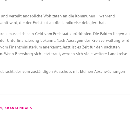
in und verteilt angebliche Wohltaten an die Kommunen – während
hlt wird, die der Freistaat an die Landkreise delegiert hat.
eis muss sich sein Geld vom Freistaat zurückholen. Die Fakten liegen au
m der Unterfinanzierung bekannt. Nach Aussagen der Kreisverwaltung wird
m Finanzministerium anerkannt. Jetzt ist es Zeit für den nächsten
n. Wenn Ebersberg sich jetzt traut, werden sich viele weitere Landkreise
gebracht, der vom zuständigen Ausschuss mit kleinen Abschwächungen
N
,
KRANKENHAUS