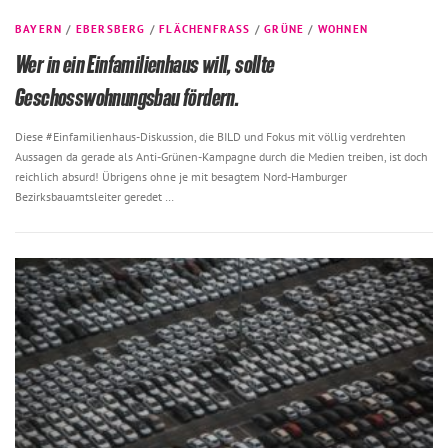
BAYERN
/
EBERSBERG
/
FLÄCHENFRASS
/
GRÜNE
/
WOHNEN
Wer in ein Einfamilienhaus will, sollte
Geschosswohnungsbau fördern.
Diese #Einfamilienhaus-Diskussion, die BILD und Fokus mit völlig verdrehten
Aussagen da gerade als Anti-Grünen-Kampagne durch die Medien treiben, ist doch
reichlich absurd! Übrigens ohne je mit besagtem Nord-Hamburger
Bezirksbauamtsleiter geredet …