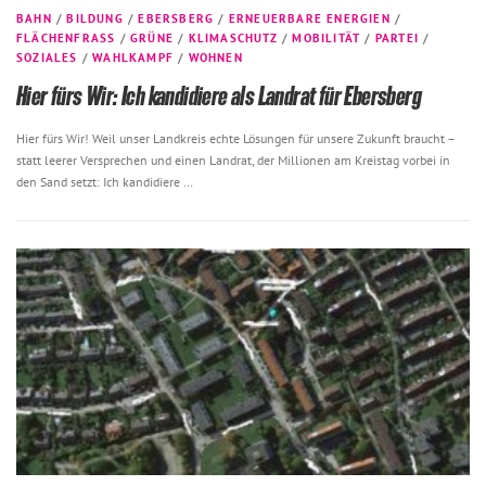
BAHN
/
BILDUNG
/
EBERSBERG
/
ERNEUERBARE ENERGIEN
/
FLÄCHENFRASS
/
GRÜNE
/
KLIMASCHUTZ
/
MOBILITÄT
/
PARTEI
/
SOZIALES
/
WAHLKAMPF
/
WOHNEN
Hier fürs Wir: Ich kandidiere als Landrat für Ebersberg
Hier fürs Wir! Weil unser Landkreis echte Lösungen für unsere Zukunft braucht –
statt leerer Versprechen und einen Landrat, der Millionen am Kreistag vorbei in
den Sand setzt: Ich kandidiere …