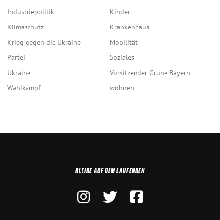
Industriepolitik
Kinder
Klimaschutz
Krankenhaus
Krieg gegen die Ukraine
Mobilität
Partei
Soziales
Ukraine
Vorsitzender Grüne Bayern
Wahlkampf
wohnen
BLEIBE AUF DEM LAUFENDEN