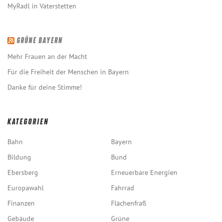
MyRadl in Vaterstetten
GRÜNE BAYERN
Mehr Frauen an der Macht
Für die Freiheit der Menschen in Bayern
Danke für deine Stimme!
KATEGORIEN
Bahn
Bayern
Bildung
Bund
Ebersberg
Erneuerbare Energien
Europawahl
Fahrrad
Finanzen
Flächenfraß
Gebäude
Grüne