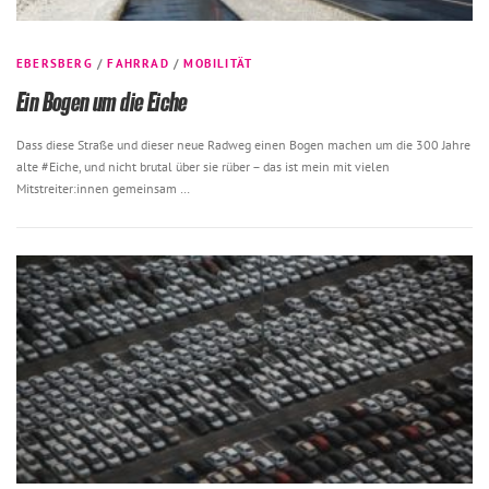
EBERSBERG
/
FAHRRAD
/
MOBILITÄT
Ein Bogen um die Eiche
Dass diese Straße und dieser neue Radweg einen Bogen machen um die 300 Jahre
alte #Eiche, und nicht brutal über sie rüber – das ist mein mit vielen
Mitstreiter:innen gemeinsam …