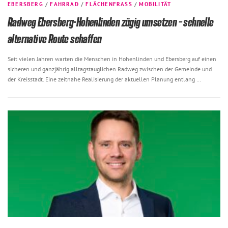
EBERSBERG
/
FAHRRAD
/
FLÄCHENFRASS
/
MOBILITÄT
Radweg Ebersberg-Hohenlinden zügig umsetzen – schnelle
alternative Route schaffen
Seit vielen Jahren warten die Menschen in Hohenlinden und Ebersberg auf einen
sicheren und ganzjährig alltagstauglichen Radweg zwischen der Gemeinde und
der Kreisstadt. Eine zeitnahe Realisierung der aktuellen Planung entlang …