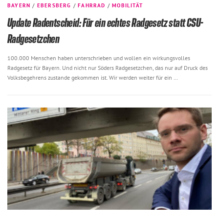
BAYERN
/
EBERSBERG
/
FAHRRAD
/
MOBILITÄT
Update Radentscheid: Für ein echtes Radgesetz statt CSU-
Radgesetzchen
100.000 Menschen haben unterschrieben und wollen ein wirkungsvolles
Radgesetz für Bayern. Und nicht nur Söders Radgesetzchen, das nur auf Druck des
Volksbegehrens zustande gekommen ist. Wir werden weiter für ein …