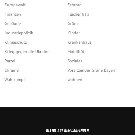
Europawahl
Fahrrad
Finanzen
Flächenfraß
Gebäude
Grüne
Industriepolitik
Kinder
Klimaschutz
Krankenhaus
Krieg gegen die Ukraine
Mobilität
Partei
Soziales
Ukraine
Vorsitzender Grüne Bayern
Wahlkampf
wohnen
BLEIBE AUF DEM LAUFENDEN