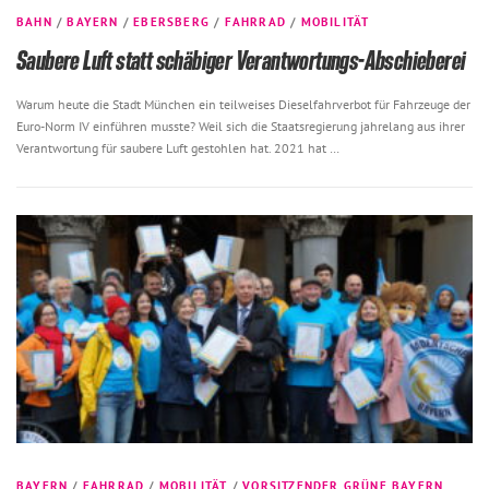
BAHN
/
BAYERN
/
EBERSBERG
/
FAHRRAD
/
MOBILITÄT
Saubere Luft statt schäbiger Verantwortungs-Abschieberei
Warum heute die Stadt München ein teilweises Dieselfahrverbot für Fahrzeuge der
Euro-Norm IV einführen musste? Weil sich die Staatsregierung jahrelang aus ihrer
Verantwortung für saubere Luft gestohlen hat. 2021 hat …
BAYERN
/
FAHRRAD
/
MOBILITÄT
/
VORSITZENDER GRÜNE BAYERN