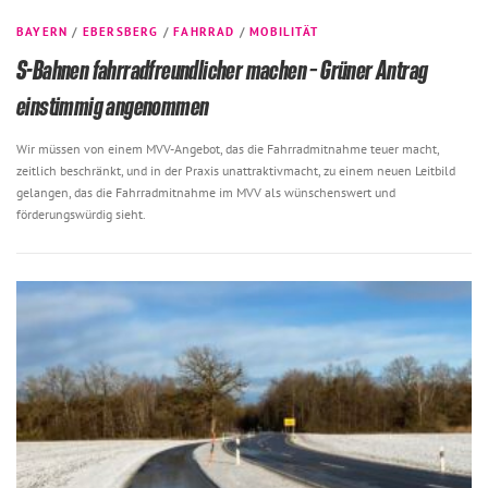
BAYERN
/
EBERSBERG
/
FAHRRAD
/
MOBILITÄT
S-Bahnen fahrradfreundlicher machen – Grüner Antrag
einstimmig angenommen
Wir müssen von einem MVV-Angebot, das die Fahrradmitnahme teuer macht,
zeitlich beschränkt, und in der Praxis unattraktivmacht, zu einem neuen Leitbild
gelangen, das die Fahrradmitnahme im MVV als wünschenswert und
förderungswürdig sieht.