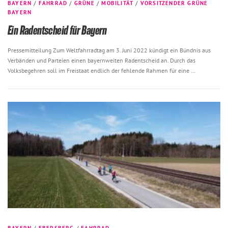
BAYERN
/
FAHRRAD
/
GRÜNE
/
MOBILITÄT
/
VORSITZENDER GRÜNE
BAYERN
Ein Radentscheid für Bayern
Pressemitteilung Zum Weltfahrradtag am 3. Juni 2022 kündigt ein Bündnis aus
Verbänden und Parteien einen bayernweiten Radentscheid an. Durch das
Volksbegehren soll im Freistaat endlich der fehlende Rahmen für eine …
BAYERN
/
EBERSBERG
/
FAHRRAD