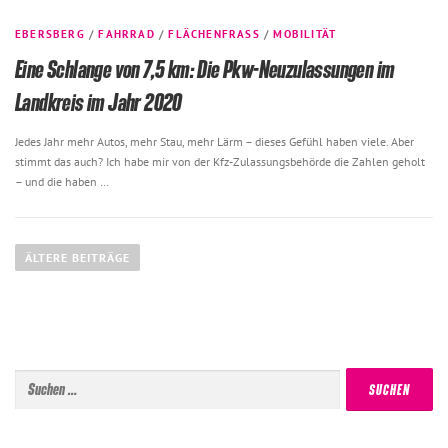
EBERSBERG
/
FAHRRAD
/
FLÄCHENFRASS
/
MOBILITÄT
Eine Schlange von 7,5 km: Die Pkw-Neuzulassungen im
Landkreis im Jahr 2020
Jedes Jahr mehr Autos, mehr Stau, mehr Lärm – dieses Gefühl haben viele. Aber
stimmt das auch? Ich habe mir von der Kfz-Zulassungsbehörde die Zahlen geholt
– und die haben …
B
e
ÄLTERE BEITRÄGE
i
t
r
a
Suchen
g
nach:
s
n