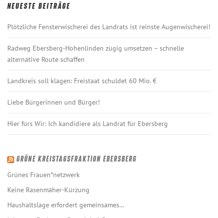
a
NEUESTE BEITRÄGE
v
Plötzliche Fensterwischerei des Landrats ist reinste Augenwischerei!
i
g
Radweg Ebersberg-Hohenlinden zügig umsetzen – schnelle
a
alternative Route schaffen
t
Landkreis soll klagen: Freistaat schuldet 60 Mio. €
i
o
Liebe Bürgerinnen und Bürger!
n
Hier fürs Wir: Ich kandidiere als Landrat für Ebersberg
GRÜNE KREISTAGSFRAKTION EBERSBERG
Grünes Frauen*netzwerk
Keine Rasenmäher-Kürzung
Haushaltslage erfordert gemeinsames…