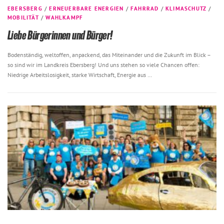
EBERSBERG
/
ERNEUERBARE ENERGIEN
/
FAHRRAD
/
KLIMASCHUTZ
/
MOBILITÄT
/
WAHLKAMPF
Liebe Bürgerinnen und Bürger!
Bodenständig, weltoffen, anpackend, das Miteinander und die Zukunft im Blick –
so sind wir im Landkreis Ebersberg! Und uns stehen so viele Chancen offen:
Niedrige Arbeitslosigkeit, starke Wirtschaft, Energie aus …