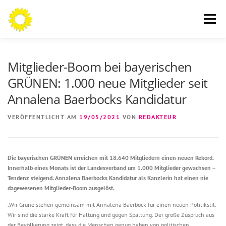
Zum
Inhalt
Menü
springen
AN DIE BÜRGERINNEN UND BÜRGER
THEMEN
Mitglieder-Boom bei bayerischen
GRÜNEN: 1.000 neue Mitglieder seit
Annalena Baerbocks Kandidatur
ÜBER MICH
AKTUELLES
KONTAKT
VERÖFFENTLICHT AM
19/05/2021
VON
REDAKTEUR
Die bayerischen GRÜNEN erreichen mit 18.640 Mitgliedern einen neuen Rekord.
Innerhalb eines Monats ist der Landesverband um 1.000 Mitglieder gewachsen –
Tendenz steigend. Annalena Baerbocks Kandidatur als Kanzlerin hat einen nie
dagewesenen Mitglieder-Boom ausgelöst.
„Wir Grüne stehen gemeinsam mit Annalena Baerbock für einen neuen Politikstil.
Wir sind die starke Kraft für Haltung und gegen Spaltung. Der große Zuspruch aus
der Bevölkerung zeigt, dass die Menschen genug haben von politischen