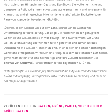
Machtspielchen, Hinterzimmer-Deals und Ego-Shows. Sie wollen ehrliche und
transparente Politik, die ihnen etwas zutraut, sie ernst nimmt und konsequent für
Klimaschutz und ein gerechtes Miteinander einsteht“, erklärt
Eva Lettenbauer
,
Parteivorsitzende der bayerischen GRÜNEN.
„Überall, in den Städten wie auf dem Land, spüren wir die wachsende
Unterstützung der Bevölkerung. Das zeigt: Die Menschen haben genug vom
Weiter-So und wollen, dass sich was bewegt – und zwar vorwärts. Wir Grüne
wollen Verantwortung übernehmen für ein gerechtes und klimaneutrales
Deutschland. Wir wollen Klimaschutz endlich anpacken und einen nachhaltigen
Wohlstand ermöglichen. Wir freuen uns riesig, dass so viele Menschen Lust haben,
gemeinsam mit uns für eine nachhaltige und faire Zukunft zu kämpfen“, so
Thomas von Sarnowski
, Parteivorsitzender der bayerischen GRÜNEN.
Hintergrundinfo: Seit nunmehr fünf Jahren wächst die Mitgliederzahl der bayerischen
GRÜNEN durchgängig. Im Vergleich zu 2016 ist der Landesverband auf weit mehr als
das Doppelte angewachsen.
VERÖFFENTLICHT IN
BAYERN
,
GRÜNE
,
PARTEI
,
VORSITZENDER
GRÜNE BAYERN