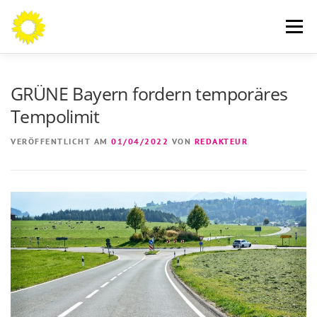
Zum
Inhalt
Menü
springen
AN DIE BÜRGERINNEN UND BÜRGER
THEMEN
GRÜNE Bayern fordern temporäres
Tempolimit
ÜBER MICH
AKTUELLES
KONTAKT
VERÖFFENTLICHT AM
01/04/2022
VON
REDAKTEUR