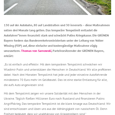
130 auf der Autobahn, 80 auf Landstraßen und 30 innerorts – diese Maßnahmen
sollen drei Monate lang gelten. Das temporäre Tempolimit entlastet die
Autofahrer*innen finanziell stark und schwächt Putins Kriegskasse. Die GRÜNEN
Bayern fordern das Bundesverkehrsministerium unter der Leitung von Volker
Wissing (FDP) auf, diese einfache und kostengünstige Maßnahme zügig
umzusetzen.
Thomas von Sarnowski
, Parteivorsitzender der GRÜNEN Bayern,
erklärt:
„Es ist einfach und effektiv: Mit dem temporären Tempolimit schwächen wir
Wladimir Putin und unterstützen die Menschen in Deutschland. Wir alle profitieren
dabei: Nach drei Monaten Tempolimit hat jede und jeder einzelne Autofahrende
mindestens 70 Euro mehr im Geldbeutel. Das ist eine starke Entlastung für alle,
die aufs Auto angewiesen sind.
Mit dem Tempolimit zeigen wir unsere Solidarität mit den Menschen in der
Ukraine. Täglich fließen Millionen Euro nach Russland und finanzieren Putins
Angriffskrieg. Das temporäre Tempolimit ist die klare Ansage aus Deutschland: Wir
sind entschlossen und lösen uns aus der Abhängigkeit von russischem Öl. Denn
Freiheit bedeutet, dass wir unabhängig von Kriegstreibern sind.“