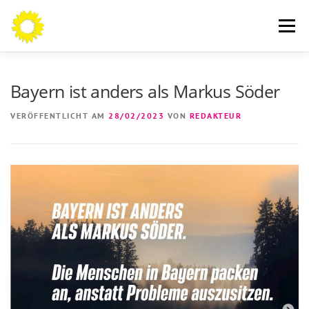
Zum
Inhalt
Menü
springen
AN DIE BÜRGERINNEN UND BÜRGER
THEMEN
Bayern ist anders als Markus Söder
VERÖFFENTLICHT AM
28/02/2023
VON
REDAKTEUR
ÜBER MICH
AKTUELLES
KONTAKT