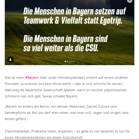
Das ist mein
#Bayern
. Aber unser Ministerpräsident scheint auf einem anderen
Planeten zu wohnen (wo kein Wind weht) – oder er will schlicht für seinen
Wahlsieg die bayerische Gesellschaft spalten, wenn er solchen populistischen
Schmarrn von sich gibt. Sowas schadet Bayern:
„Bayern ist anders als Berlin, wir lehnen Wokeness, Cancel Culture und
Genderpflicht ab. Bei uns darf man essen, was man will, sagen und singen, was
einem gefällt.“
Z’sammarbeiten, Probleme lösen, anpacken – es gebe so viel besseres zu tun für
einen Ministerpräsidenten als dieser Kulturkampf.