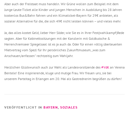
Aber auch der Freistaat muss handeln. Wir Grüne wollen zum Beispiel mit dem
Junge-Leute-Ticket alle Kinder und jungen Menschen in Ausbildung bis 28 Jahren
kostenlos Bus&Bahn fahren und ein Klimaticket-Bayern für 29€ anbieten, als
sozialer Alternative für die, die sich 49€ nicht leisten können – und vieles mehr.
Ja, das alles kostet Geld, lieber Herr Söder, wie Sie es in Ihrer Fest(wahlkampf)Rede
sagten. Aber für Kabinettssitzungen mit der Kanzlerin mit Goldkutsche &
Herrenchiemseer Spiegelsaal ist es ja auch da. Oder für einen völlig überteuerten
Mietvertrag vom Spezl für Ihr persönliches Zukunftmuseum, „was zum
Anschauen/anfassen“ rechtzeitig zum Wahljahr.
Herzlichen Glückwunsch auch zur Wahl als Landesvorsitzende des
#VdK
an Verena
Bentele! Eine inspirierende, kluge und mutige Frau. Wir freuen uns, sie bei
unserem Parteitag in Erlangen am 20. Mai als Gastrednerim begrüßen zu dürfen!
VERÖFFENTLICHT IN
BAYERN
,
SOZIALES