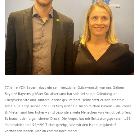
77 Jahre VDK Bayern, dazu ein sehr herzlicher Glückwunsch von uns Grünen
Bayern! Bayerns größter Sozialverband hat sich bei seiner Gründung um
Kriegsversehrte und -hinterbliebene gekümmert. Heute setzt er sich breit für
soziale Belange seiner 770.000 Mitglieder ein. Im so reichen Bayern – die Preise
& Mieten sind hier höher – sind besonders viele Menschen von Armut betroffen.
Es braucht den organisierten Druck! Die Ampel hat mit Entlastungspaketen, 12€
Mindestlohn und 9€/49€-Ticket gezeigt, dass wir den Handlungsbedarf
verstanden haben. Und da kommt noch mehr!