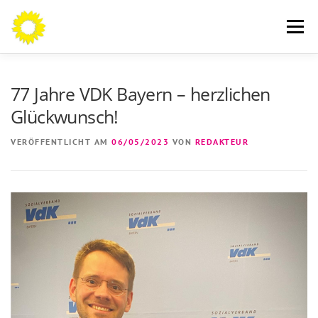
Zum
Inhalt
Menü
springen
AN DIE BÜRGERINNEN UND BÜRGER
THEMEN
77 Jahre VDK Bayern – herzlichen
Glückwunsch!
ÜBER MICH
AKTUELLES
KONTAKT
VERÖFFENTLICHT AM
06/05/2023
VON
REDAKTEUR