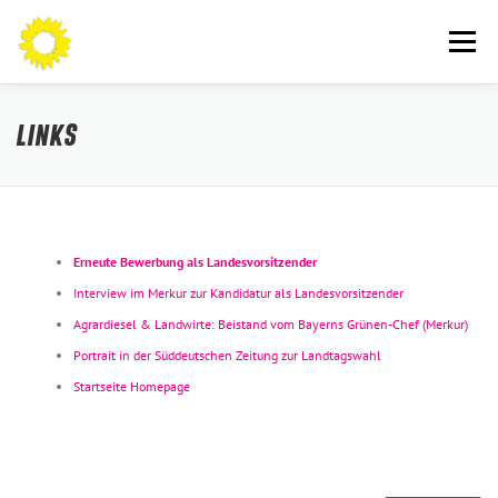
Zum
Inhalt
Menü
springen
AN DIE BÜRGERINNEN UND BÜRGER
THEMEN
LINKS
ÜBER MICH
AKTUELLES
KONTAKT
Erneute Bewerbung als Landesvorsitzender
Interview im Merkur zur Kandidatur als Landesvorsitzender
Agrardiesel & Landwirte: Beistand vom Bayerns Grünen-Chef (Merkur)
Portrait in der Süddeutschen Zeitung zur Landtagswahl
Startseite Homepage