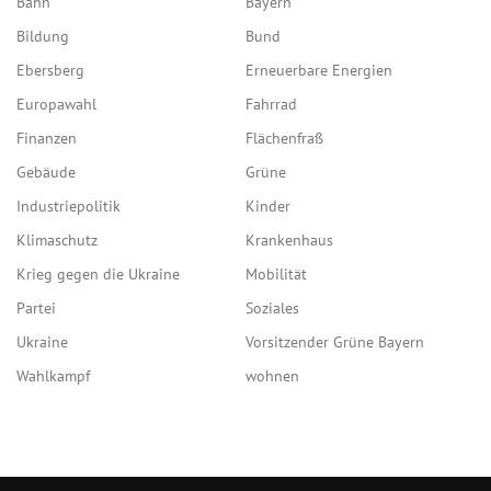
Bahn
Bayern
Bildung
Bund
Ebersberg
Erneuerbare Energien
Europawahl
Fahrrad
Finanzen
Flächenfraß
Gebäude
Grüne
Industriepolitik
Kinder
Klimaschutz
Krankenhaus
Krieg gegen die Ukraine
Mobilität
Partei
Soziales
Ukraine
Vorsitzender Grüne Bayern
Wahlkampf
wohnen