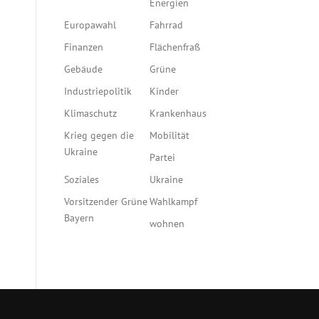
Energien
Europawahl
Fahrrad
Finanzen
Flächenfraß
Gebäude
Grüne
Industriepolitik
Kinder
Klimaschutz
Krankenhaus
Krieg gegen die
Mobilität
Ukraine
Partei
Soziales
Ukraine
Vorsitzender Grüne
Wahlkampf
Bayern
wohnen