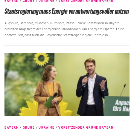
BAYERN
/
GRÜNE
/
UKRAINE
/
VORSITZENDER GRÜNE BAYERN
Staatsregierung muss Energie verantwortungsvoller nutzen
Augsburg, Bamberg, München, Nürnberg, Passau: Viele Kommunen in Bayern
ergreifen angesichts der Energiekrise Maßnahmen, um Energie zu sparen. Es ist
höchste Zeit, dass auch die Bayerische Staatsregierung die Energie in …
BAYERN
/
GRÜNE
/
UKRAINE
/
VORSITZENDER GRÜNE BAYERN