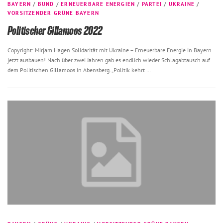
BAYERN
/
BUND
/
ERNEUERBARE ENERGIEN
/
PARTEI
/
UKRAINE
/
VORSITZENDER GRÜNE BAYERN
Politischer Gillamoos 2022
Copyright: Mirjam Hagen Solidarität mit Ukraine – Erneuerbare Energie in Bayern
jetzt ausbauen! Nach über zwei Jahren gab es endlich wieder Schlagabtausch auf
dem Politischen Gillamoos in Abensberg. „Politik kehrt …