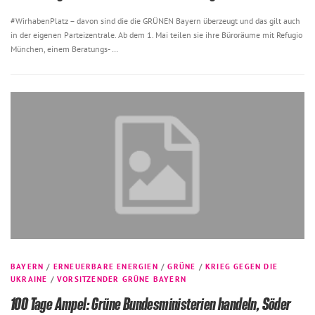
#WirhabenPlatz – davon sind die die GRÜNEN Bayern überzeugt und das gilt auch
in der eigenen Parteizentrale. Ab dem 1. Mai teilen sie ihre Büroräume mit Refugio
München, einem Beratungs- …
BAYERN
/
ERNEUERBARE ENERGIEN
/
GRÜNE
/
KRIEG GEGEN DIE
UKRAINE
/
VORSITZENDER GRÜNE BAYERN
100 Tage Ampel: Grüne Bundesministerien handeln, Söder