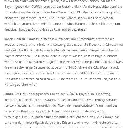
wir wirklich alle Unterstützung geben, die wir aufbringen können. Wir hier in
Bayern geben den Geflüchteten aus der Ukraine die Hilfe, die Herzlichkeit und die
Unterstützung, die sie jetzt brauchen. Wir wollen 10H abschaffen, ein Tempolimit
einführen und mit der Kraft aus Berlin von Robert Habeck die Energiewende
wirklich anpacken, damit wir klimaneutral wirtschaften und leben können, statt
dreckiges, blutiges Öl und Gas aus Russland zu beziehen.“
Robert Habeck
, Bundesminister für Wirtschaft und Klimaschutz, eröffnete die
politische Aussprache mit der Klarstellung, dass nationale Sicherheit, Klimaschutz
und wirtschaftlicher Erfolg vom Ausbau der erneuerbaren Energien auch hier in
Bayern abhängen. „Die klugen Köpfe in Bayern wissen, dass es Bayern schadet,
wenn es die erneuerbaren Energien inklusive der Windenergie nicht ausbaut. Dass
das eine schwierige Debatte ist, ist bekannt.“ Mit Blick auf die CSU fügte Habeck
hinzu: „Aber eine schwierige Debatte zu verweigern, ist kein Beitrag zur Lösung.
Und diesen Unterschied sollten wir Grüne machen – auch im Vertrauen, dass die
Haltung belohnt wird.“
Jamila Schäfer
, Landesgruppen-Chefin der GRÜNEN Bayern im Bundestag,
benannte die Verbrechen Russlands an der ukrainischen Bevölkerung. Schäfer
stellte klar, dass es im Angesicht der Toten, der vergewaltigten Frauen und der
verwaisten Kinder richtig sei, die Ukraine dabei zu unterstützen, sich zu
verteidigen. Mit Blick auf die Bundespolitik fügte Schäfer hinzu: „Wir können das
Land nur dann bestmöglich durch diese Krisen steuern, wenn wir nicht an alten