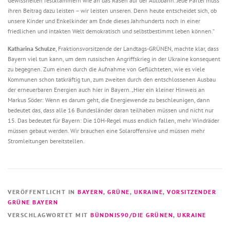
Gewissheiten festklammern wie an das Rasen auf der Autobahn. Jede Partei muss
ihren Beitrag dazu leisten – wir leisten unseren. Denn heute entscheidet sich, ob
unsere Kinder und Enkelkinder am Ende dieses Jahrhunderts noch in einer
friedlichen und intakten Welt demokratisch und selbstbestimmt leben können.“
Katharina Schulze
, Fraktionsvorsitzende der Landtags-GRÜNEN, machte klar, dass
Bayern viel tun kann, um dem russischen Angriffskrieg in der Ukraine konsequent
zu begegnen. Zum einen durch die Aufnahme von Geflüchteten, wie es viele
Kommunen schon tatkräftig tun, zum zweiten durch den entschlossenen Ausbau
der erneuerbaren Energien auch hier in Bayern. „Hier ein kleiner Hinweis an
Markus Söder: Wenn es darum geht, die Energiewende zu beschleunigen, dann
bedeutet das, dass alle 16 Bundesländer daran teilhaben müssen und nicht nur
15. Das bedeutet für Bayern: Die 10H-Regel muss endlich fallen, mehr Windräder
müssen gebaut werden. Wir brauchen eine Solaroffensive und müssen mehr
Stromleitungen bereitstellen.
VERÖFFENTLICHT IN
BAYERN
,
GRÜNE
,
UKRAINE
,
VORSITZENDER
GRÜNE BAYERN
VERSCHLAGWORTET MIT
BÜNDNIS90/DIE GRÜNEN
,
UKRAINE