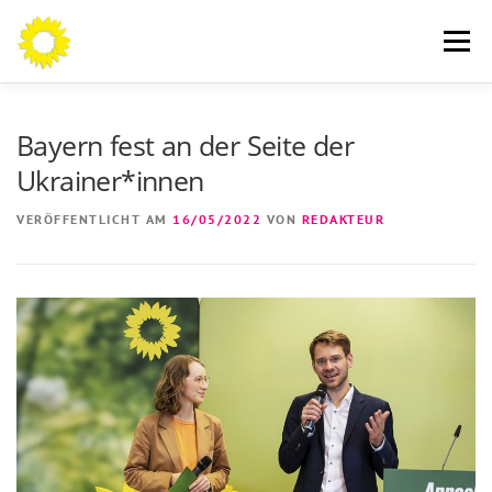
Zum
Inhalt
Menü
springen
AN DIE BÜRGERINNEN UND BÜRGER
THEMEN
Bayern fest an der Seite der
Ukrainer*innen
ÜBER MICH
AKTUELLES
KONTAKT
VERÖFFENTLICHT AM
16/05/2022
VON
REDAKTEUR