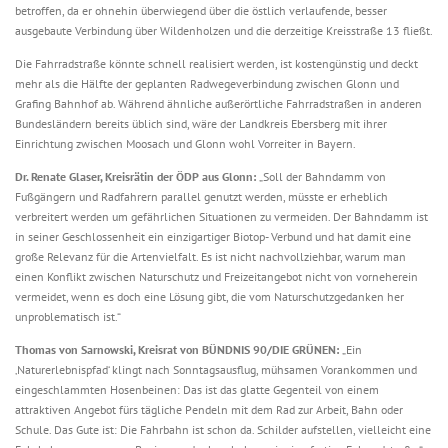
betroffen, da er ohnehin überwiegend über die östlich verlaufende, besser
ausgebaute Verbindung über Wildenholzen und die derzeitige Kreisstraße 13 fließt.
Die Fahrradstraße könnte schnell realisiert werden, ist kostengünstig und deckt
mehr als die Hälfte der geplanten Radwegeverbindung zwischen Glonn und
Grafing Bahnhof ab. Während ähnliche außerörtliche Fahrradstraßen in anderen
Bundesländern bereits üblich sind, wäre der Landkreis Ebersberg mit ihrer
Einrichtung zwischen Moosach und Glonn wohl Vorreiter in Bayern.
Dr. Renate Glaser, Kreisrätin der ÖDP aus Glonn:
„Soll der Bahndamm von
Fußgängern und Radfahrern parallel genutzt werden, müsste er erheblich
verbreitert werden um gefährlichen Situationen zu vermeiden. Der Bahndamm ist
in seiner Geschlossenheit ein einzigartiger Biotop- Verbund und hat damit eine
große Relevanz für die Artenvielfalt. Es ist nicht nachvollziehbar, warum man
einen Konflikt zwischen Naturschutz und Freizeitangebot nicht von vorneherein
vermeidet, wenn es doch eine Lösung gibt, die vom Naturschutzgedanken her
unproblematisch ist.“
Thomas von Sarnowski, Kreisrat von BÜNDNIS 90/DIE GRÜNEN:
„Ein
‚Naturerlebnispfad‘ klingt nach Sonntagsausflug, mühsamen Vorankommen und
eingeschlammten Hosenbeinen: Das ist das glatte Gegenteil von einem
attraktiven Angebot fürs tägliche Pendeln mit dem Rad zur Arbeit, Bahn oder
Schule. Das Gute ist: Die Fahrbahn ist schon da. Schilder aufstellen, vielleicht eine