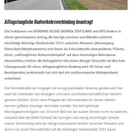
Alltagstaugliche Radverkehrsverbindung beantragt
Die Fraktionen von BÜNDNIS 90/DIE GRÜNEN, ÖDP/LINKE und SPD fordern in
einem gemeinsamen Antrag, die kurvige, schmale und überdies schlecht
einsichtige bisherige Staatsstraße 2351 zwischen Moosach (Abzweigung
Esterndorf/Oberpframmern) und Glonn als Fahrradstraße umzuwidmen. Plänen,
einen „radltauglichen Naturerlebnispfad“ auf dem ehemaligen Bahndamm
einzurichten, erteilen die Antragsteller eine klare Absage: Einerseits sei dies kein
Lösungsansatz für einen alltagstauglichen Radweg auch für Schul- und
Berufspendler, andererseits hat sich dort ein schützenswerter Biotopverbund
entwickelt.
Die Fahrradstraße sei hingegen die einzig praktikable Variante, gerade weil hier
auch die Interessen von Anliegern und land- und forstwirtschaftlichen Verkehr
gewahrt bleiben: Durch eine Freigabe der Fahrradstraße für diesen Verkehr
können größere Umwege vermieden werden. Die dort geltende
Höchstgeschwindigkeit von 30 km/h fällt bei der kurzen Strecke nicht ins Gewicht,
reduziert aber die Gefährlichkeit der kurvigen und wenig einsichtigen Strecke
massiv. Gleichzeitig wäre der übrige motorisierte Verkehr zwischen Moosach und
Glonn von einer Fahrradstraße auf der bisherigen Staatsstraße 2351 kaum