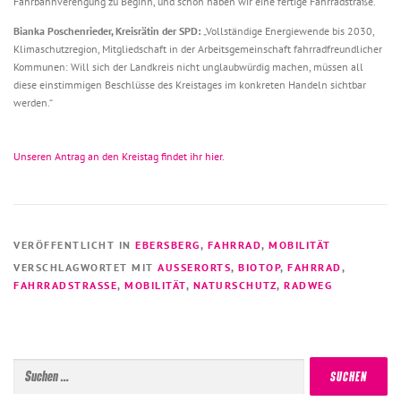
Fahrbahnverengung zu Beginn, und schon haben wir eine fertige Fahrradstraße.“
Bianka Poschenrieder, Kreisrätin der SPD:
„Vollständige Energiewende bis 2030,
Klimaschutzregion, Mitgliedschaft in der Arbeitsgemeinschaft fahrradfreundlicher
Kommunen: Will sich der Landkreis nicht unglaubwürdig machen, müssen all
diese einstimmigen Beschlüsse des Kreistages im konkreten Handeln sichtbar
werden.“
Unseren Antrag an den Kreistag findet ihr hier.
VERÖFFENTLICHT IN
EBERSBERG
,
FAHRRAD
,
MOBILITÄT
VERSCHLAGWORTET MIT
AUSSERORTS
,
BIOTOP
,
FAHRRAD
,
FAHRRADSTRASSE
,
MOBILITÄT
,
NATURSCHUTZ
,
RADWEG
Suchen
nach: