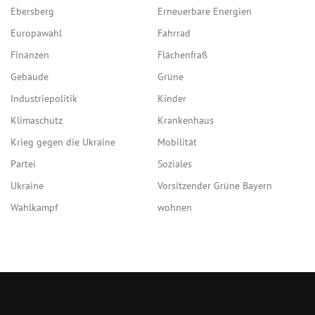
Ebersberg
Erneuerbare Energien
Europawahl
Fahrrad
Finanzen
Flächenfraß
Gebäude
Grüne
Industriepolitik
Kinder
Klimaschutz
Krankenhaus
Krieg gegen die Ukraine
Mobilität
Partei
Soziales
Ukraine
Vorsitzender Grüne Bayern
Wahlkampf
wohnen