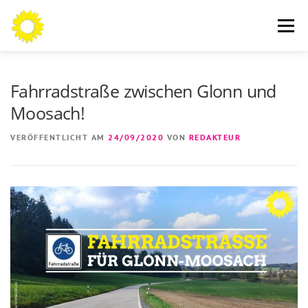
Zum
Inhalt
Menü
springen
AN DIE BÜRGERINNEN UND BÜRGER
THEMEN
Fahrradstraße zwischen Glonn und
Moosach!
ÜBER MICH
AKTUELLES
KONTAKT
VERÖFFENTLICHT AM
24/09/2020
VON
REDAKTEUR